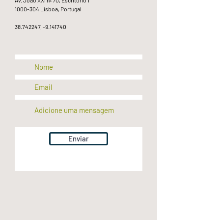
Av. João XXI nº 70, Escritório 1
1000-304
Lisboa, Portugal
38.742247
, -9.141740
Enviar