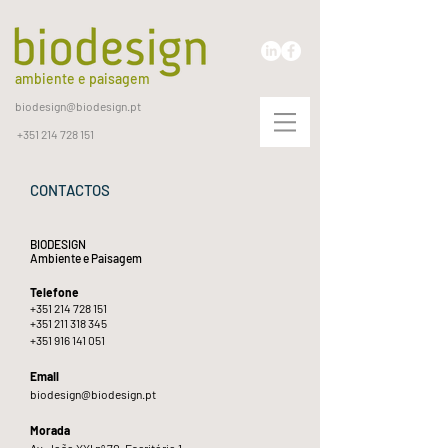
ambiente e paisagem
biodesign@biodesign.pt
+351 214 728 151
CONTACTOS
BIODESIGN
Ambiente e Paisagem
Telefone
+351 214 728 151
+351 211 318 345
+351 916 141 051
Email
biodesign@biodesign.pt
Morada